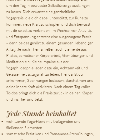
um den Tag in bewusster Selbstfürsorge ausklingen
zu lassen. Dich erwartet eine ganzheitliche
Yogapraxis, die dich dabei unterstützt, zur Ruhe zu
kommen, neue Kraft zu schöpfen und dich bewusst
mit dir selbst zu verbinden. Im Wechsel von Aktivität
und Entspannung entsteht eine ausgewogene Praxis
– denn beides gehört zu einem gesunden, lebendigen
Alltag. Je nach Thema fließen auch Elemente aus
Pilates, somatischer Körperarbeit, Atemübungen und
Meditation ein. Kleine Impulse aus der
Yogaphilosophie laden dazu ein, Achtsamkeit und
Gelassenheit alltagsnah zu leben. Hier darfst du
ankommen, Spannungen loslassen, durchatmen und
deine innere Kraft aktivieren. Nach einem Tag voller
To-dos bringt dich die Praxis zurück in deinen Körper
und ins Hier und Jetzt.
Jede Stunde beinhaltet
wohltuende Yoga-Flows mit kräftigenden und
fließenden Elementen
somatische Praktiken und Pranayama-Atemübungen,