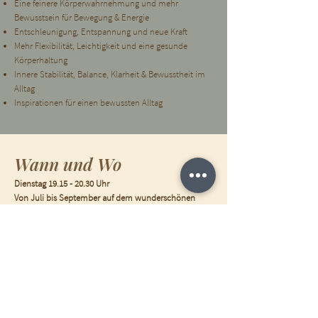
Eine feinere Körperwahrnehmung und mehr
Bewusstsein für Bewegung & Energie
Entschleunigung, Entspannung und neue Kraft
Mehr Flexibilität, Leichtigkeit und eine gesunde
Körperhaltung
Innere Stabilität, Balance, Klarheit & Bewusstheit im
Alltag
Inspirationen für einen bewussten Alltag
Wann und Wo
Dienstag
19.15 - 20.30
Uhr
Von Juli bis September auf dem wunderschönen
Kulturschiff Paula und zeitgleich als Online-Kurs.
Die Paula befindet sich in der Rummelsburger Bucht,
10 Gehminuten vom Ostkreuz entfernt. Bei
schlechtem Wetter praktizieren wir im gemütlichen
Saal unter Deck.
Teilnahmegebühr