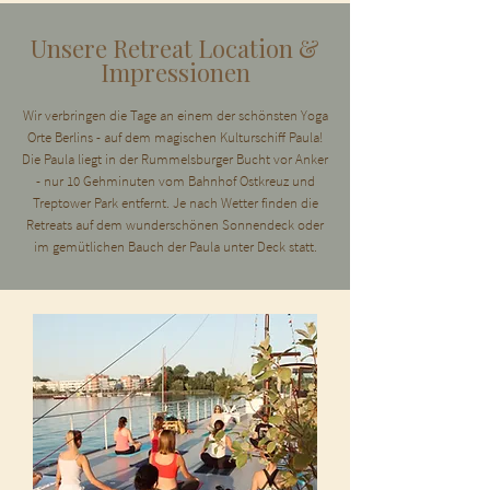
Unsere Retreat Location &
Impressionen
Wir verbringen die Tage an einem der schönsten Yoga
Orte Berlins - auf dem magischen Kulturschiff Paula!
Die Paula liegt in der Rummelsburger Bucht vor Anker
- nur 10 Gehminuten vom Bahnhof Ostkreuz und
Treptower Park entfernt. Je nach Wetter finden die
Retreats auf dem wunderschönen Sonnendeck oder
im gemütlichen Bauch der Paula unter Deck statt.